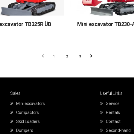
 excavator TB325R ÜB
Mini excavator TB230-
PREV
NEXT
1
2
3
Sales
Useful Links
Mini excavators
Service
Compactors
Rentals
Skid Loaders
Contact
t
Dumpers
Second-hand