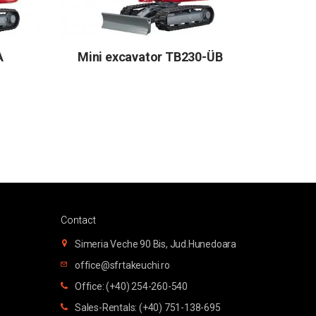
A
Mini excavator TB230-ÜB
Contact
Simeria Veche 90 Bis, Jud.Hunedoara
office@sfrtakeuchi.ro
Office: (+40) 254-260-540
Sales-Rentals: (+40) 751-138-695