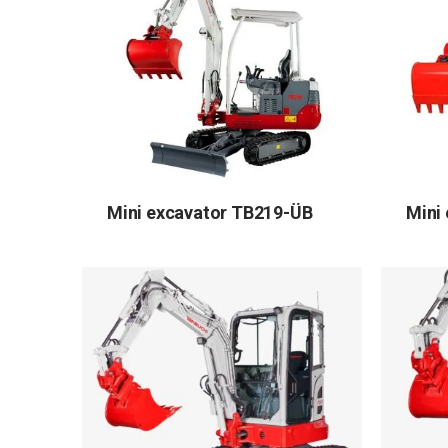
Mini excavator TB219-ÜB
Mini