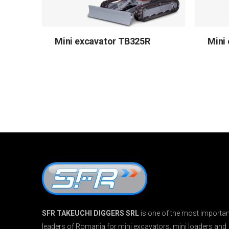
Mini excavator TB325R
Mini
SFR TAKEUCHI DIGGERS SRL
is one of the most importan
leaders of Romania for mini excavators, mini loaders and