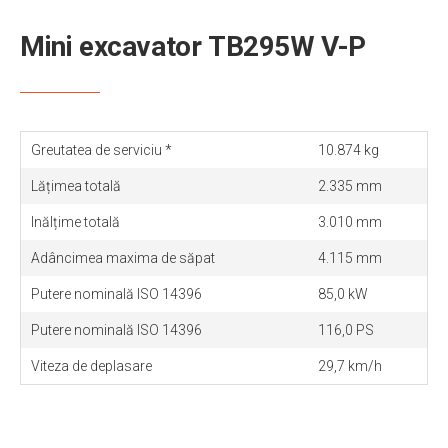
Mini excavator TB295W V-P
Greutatea de serviciu *
10.874 kg
Lățimea totală
2.335 mm
Inălțime totală
3.010 mm
Adâncimea maxima de săpat
4.115 mm
Putere nominală ISO 14396
85,0 kW
Putere nominală ISO 14396
116,0 PS
Viteza de deplasare
29,7 km/h